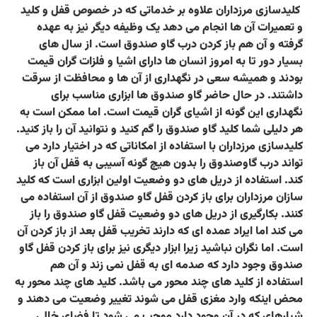
​ کلیدسازی مرزداران علاوه بر خدماتی که در خصوص قفل و کلید
و تعمیرات آن ها انجام می دهد یک وظیفه دیگر نیز به عهده
گرفته و آن هم باز کردن درب گاو صندوق است. از سال های
بسیار دور تا به امروز انسان ها دارای اشیا و فلزات گران قیمت
بودند و همیشه سعی در نگهداری از آن ها و محافظت از سرقت
داشتند. در حال حاضر گاو صندوق ها ابزاری مناسب برای
نگهداری این گونه از اشیای گران قیمت است. اما ممکن است به
هر دلیلی شما کلید گاو صندوق را گم کنید و نتوانید آن را باز کنید.
کلیدسازی مرزداران با استفاده از امکاناتی که در اختیار دارد می
تواند درب گاوصندوق را بدون هیچ گونه آسیبی به قفل آن باز
کند. استفاده از دریل های دو وضعیت اولین ابزاری است که کلید
سازان مرزداران برای باز کردن قفل گاو صندوق از آن استفاده می
کنند. بکارگیری از دریل های دو وضعیت قفل گاو صندوق را باز
می کند اما ایراد عمده ای که دارند تخریب قفل بعد از باز کردن آن
است. اما نگران نباشید زیرا ابزار دیگری نیز برای باز کردن قفل گاو
صندوق وجود دارد که صدمه ای به قفل نمی زند و آن هم
استفاده از کلید های چند محور می باشد. کلید های چند محور به
محض اینکه وارد مغزی قفل می شوند تغییر وضعیت می دهند و
شیارهای که در آن وجود دارد موجب می شود تا فضای خالی