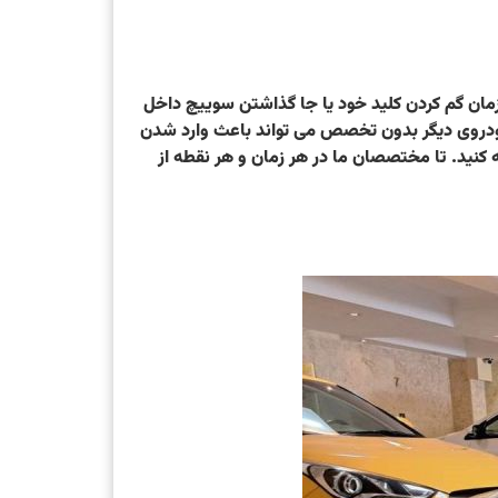
وار و دردسر زایی باشد، چندین روش برای باز کردن درب 207 وجود دارد که در زمان گم کردن کلید خود یا جا گذاشتن سوییچ داخل
ی توانید از آنها استفاده کنید. این نکته هم در نظر داشته باشید که باز کردن درب 207 یا هر خودروی دیگر بدون تخصص می تواند باعث وارد شدن
کنید. تا مختصصان ما در هر زمان و هر نقطه از